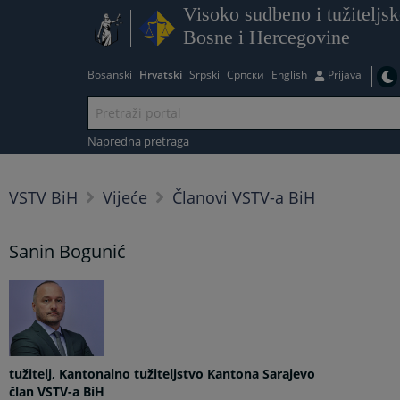
Visoko sudbeno i tužiteljsk
Bosne i Hercegovine
Bosanski
Hrvatski
Srpski
Српски
English
Prijava
Napredna pretraga
VSTV BiH
Vijeće
Članovi VSTV-a BiH
Sanin Bogunić
tužitelj, Kantonalno tužiteljstvo Kantona Sarajevo
član VSTV-a BiH