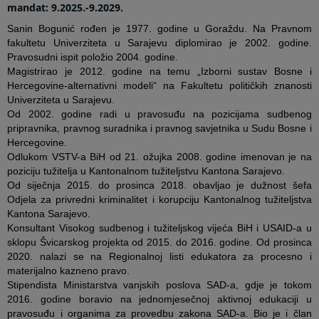
mandat: 9.2025.-9.2029.
Sanin Bogunić rođen je 1977. godine u Goraždu. Na Pravnom
fakultetu Univerziteta u Sarajevu diplomirao je 2002. godine.
Pravosudni ispit položio 2004. godine.
Magistrirao je 2012. godine na temu „Izborni sustav Bosne i
Hercegovine-alternativni modeli“ na Fakultetu političkih znanosti
Univerziteta u Sarajevu.
Od 2002. godine radi u pravosuđu na pozicijama sudbenog
pripravnika, pravnog suradnika i pravnog savjetnika u Sudu Bosne i
Hercegovine.
Odlukom VSTV-a BiH od 21. ožujka 2008. godine imenovan je na
poziciju tužitelja u Kantonalnom tužiteljstvu Kantona Sarajevo.
Od siječnja 2015. do prosinca 2018. obavljao je dužnost šefa
Odjela za privredni kriminalitet i korupciju Kantonalnog tužiteljstva
Kantona Sarajevo.
Konsultant Visokog sudbenog i tužiteljskog vijeća BiH i USAID-a u
sklopu Švicarskog projekta od 2015. do 2016. godine. Od prosinca
2020. nalazi se na Regionalnoj listi edukatora za procesno i
materijalno kazneno pravo.
Stipendista Ministarstva vanjskih poslova SAD-a, gdje je tokom
2016. godine boravio na jednomjesečnoj aktivnoj edukaciji u
pravosuđu i organima za provedbu zakona SAD-a. Bio je i član