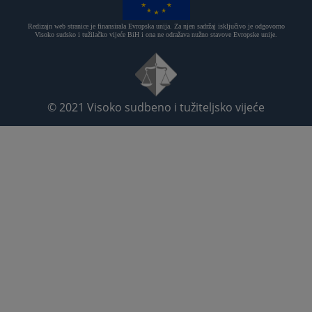
Redizajn web stranice je finansirala Evropska unija. Za njen sadržaj isključivo je odgovorno
Visoko sudsko i tužilačko vijeće BiH i ona ne odražava nužno stavove Evropske unije.
© 2021
Visoko sudbeno i tužiteljsko vijeće