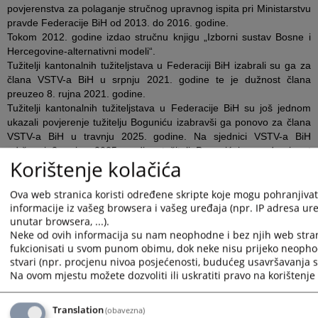
povjerenstva za polaganje stručnog upravnog ispita pri Ministarstvu
pravde Federacije BiH od 2013. do 2016. godine.
Tokom 2012. godine izdao stručnu knjigu „Izborni sustav Bosne i
Hercegovine-alternativni modeli“.
Tužitelji kantonalnih tužiteljstava u Federaciji BiH izabrali su ga za
člana VSTV-a BiH u srpnju 2021. godine te je dužnost člana
preuzeo 8. rujna 2021. godine.
Tužitelji kantonalnih tužiteljstava u Federacije BiH su još jednom
ukazali povjerenje tužitelju Boguniću izabravši ga ponovo za člana
VSTV-a BiH u travnju 2025. godine. Na sjednici VSTV-a BiH
održanoj 3. rujna 2025. godine tužitelj Bogunić je po drugi put
Korištenje kolačića
izabran za predsjednika ove institucije.
Ova web stranica koristi određene skripte koje mogu pohranjivati
informacije iz vašeg browsera i vašeg uređaja (npr. IP adresa uređ
Prikazana vijest je na
:
Hrvatski jezik
unutar browsera, ...).
Vijest dostupna još na
:
Bosanski jezik
Srpski jezik
Englis
Neke od ovih informacija su nam neophodne i bez njih web stra
fukcionisati u svom punom obimu, dok neke nisu prijeko neopho
1025
PREGLEDA
stvari (npr. procjenu nivoa posjećenosti, budućeg usavršavanja st
Na ovom mjestu možete dozvoliti ili uskratiti pravo na korištenje 
Translation
(obavezna)