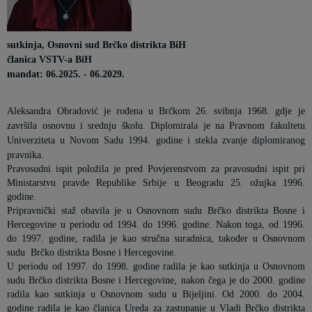
sutkinja, Osnovni sud Brčko distrikta BiH
članica VSTV-a BiH
mandat: 06.2025. - 06.2029.
Aleksandra Obradović je rođena u Brčkom 26. svibnja 1968. gdje je
završila osnovnu i srednju školu. Diplomirala je na Pravnom fakultetu
Univerziteta u Novom Sadu 1994. godine i stekla zvanje diplomiranog
pravnika.
Pravosudni ispit položila je pred Povjerenstvom za pravosudni ispit pri
Ministarstvu pravde Republike Srbije u Beogradu 25. ožujka 1996.
godine.
Pripravnički staž obavila je u Osnovnom sudu Brčko distrikta Bosne i
Hercegovine u periodu od 1994. do 1996. godine. Nakon toga, od 1996.
do 1997. godine, radila je kao stručna suradnica, također u Osnovnom
sudu Brčko distrikta Bosne i Hercegovine.
U periodu od 1997. do 1998. godine radila je kao sutkinja u Osnovnom
sudu Brčko distrikta Bosne i Hercegovine, nakon čega je do 2000. godine
radila kao sutkinja u Osnovnom sudu u Bijeljini. Od 2000. do 2004.
godine radila je kao članica Ureda za zastupanje u Vladi Brčko distrikta