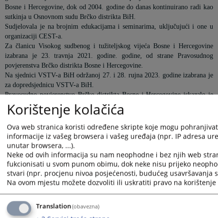
Bosne i Hercegovine, dok od 2004. godine do danas kontinuirano radi kao
sutkinja u Osnovnom sudu Brčko distrikta BiH.
Sudjelovala je na brojnim edukacijama i seminarima, uključujući i one u
organizaciji CEST-a.
Za članicu Visokog sudbenog i tužiteljskog vijeća Bosne i Hercegovine
izabrana je 23. travnja 2021. godine. godine, od strane Pravosudnog
povjerenstva Brčko distrikta Bosne i Hercegovine.
Na sjednici VSTV-a BiH održanoj 27. i 28. rujna 2023. godine izabrana je
za dopredsjednicu VSTV-a BiH.
Pravosudno povjerenstvo Brčko distrikta Bosne i Hercegovine iskazalo je
Korištenje kolačića
povjerenje sutkinji Obradović izabraviši je za članicu VSTV-a BiH
ponovo u veljači 2025. godine.
Ova web stranica koristi određene skripte koje mogu pohranjivati
informacije iz vašeg browsera i vašeg uređaja (npr. IP adresa uređ
Prikazana vijest je na
:
Hrvatski jezik
unutar browsera, ...).
Vijest dostupna još na
:
Bosanski jezik
Srpski jezik
Englis
Neke od ovih informacija su nam neophodne i bez njih web stra
fukcionisati u svom punom obimu, dok neke nisu prijeko neopho
951
PREGLEDA
stvari (npr. procjenu nivoa posjećenosti, budućeg usavršavanja st
Na ovom mjestu možete dozvoliti ili uskratiti pravo na korištenje 
Translation
(obavezna)