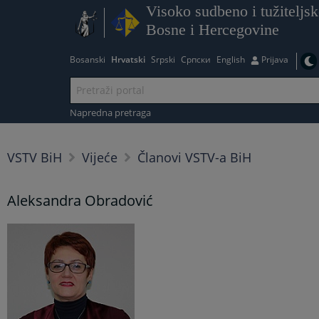
Visoko sudbeno i tužiteljsk
Bosne i Hercegovine
Bosanski
Hrvatski
Srpski
Српски
English
Prijava
Napredna pretraga
VSTV BiH
Vijeće
Članovi VSTV-a BiH
Aleksandra Obradović