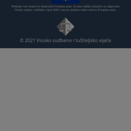
Redizajn web stranice je finansirala Evropska unija. Za njen sadržaj isključivo je odgovorno
Visoko sudsko i tužilačko vijeće BiH i ona ne odražava nužno stavove Evropske unije.
© 2021
Visoko sudbeno i tužiteljsko vijeće