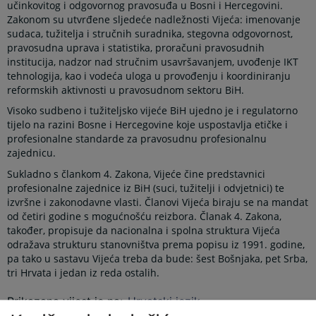
učinkovitog i odgovornog pravosuđa u Bosni i Hercegovini.
Zakonom su utvrđene sljedeće nadležnosti Vijeća: imenovanje
sudaca, tužitelja i stručnih suradnika, stegovna odgovornost,
pravosudna uprava i statistika, proračuni pravosudnih
institucija, nadzor nad stručnim usavršavanjem, uvođenje IKT
tehnologija, kao i vodeća uloga u provođenju i koordiniranju
reformskih aktivnosti u pravosudnom sektoru BiH.
Visoko sudbeno i tužiteljsko vijeće BiH ujedno je i regulatorno
tijelo na razini Bosne i Hercegovine koje uspostavlja etičke i
profesionalne standarde za pravosudnu profesionalnu
zajednicu.
Sukladno s člankom 4. Zakona, Vijeće čine predstavnici
profesionalne zajednice iz BiH (suci, tužitelji i odvjetnici) te
izvršne i zakonodavne vlasti. Članovi Vijeća biraju se na mandat
od četiri godine s mogućnošću reizbora. Članak 4. Zakona,
također, propisuje da nacionalna i spolna struktura Vijeća
odražava strukturu stanovništva prema popisu iz 1991. godine,
pa tako u sastavu Vijeća treba da bude: šest Bošnjaka, pet Srba,
tri Hrvata i jedan iz reda ostalih.
Prikazana vijest je na
:
Hrvatski jezik