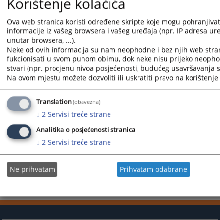
Korištenje kolačića
Vijest dostupna još na
:
Bosanski jezik
Srpski jezik
Englis
522
PREGLEDA
Ova web stranica koristi određene skripte koje mogu pohranjivati
informacije iz vašeg browsera i vašeg uređaja (npr. IP adresa uređ
unutar browsera, ...).
Neke od ovih informacija su nam neophodne i bez njih web stra
fukcionisati u svom punom obimu, dok neke nisu prijeko neopho
stvari (npr. procjenu nivoa posjećenosti, budućeg usavršavanja st
Na ovom mjestu možete dozvoliti ili uskratiti pravo na korištenje 
Translation
(obavezna)
↓
2
Servisi treće strane
Analitika o posjećenosti stranica
↓
2
Servisi treće strane
Ne prihvatam
Prihvatam odabrane