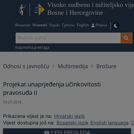
Visoko sudbeno i tužiteljsko vij
Bosne i Hercegovine
Bosanski
Hrvatski
Srpski
Српски
English
Prijava
Napredna pretraga
Odnosi s javnošću
Multimedija
Brošure
Projekat unaprjeđenja učinkovitosti
pravosuđa II
05.07.2018.
Prikazana vijest je na
:
Hrvatski jezik
Vijest dostupna još na
:
Bosanski jezik
English language
С
1359
PREGLEDA