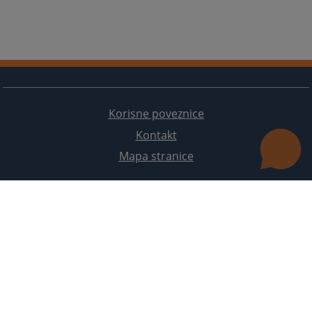
Korisne poveznice
Kontakt
Mapa stranice
Redizajn web stranice je finansirala Evropska unija. Za njen sadržaj isključivo je odgovorno
Visoko sudsko i tužilačko vijeće BiH i ona ne odražava nužno stavove Evropske unije.