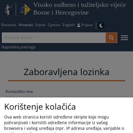
Visoko sudbeno i tužiteljsko vijeće
Bosne i Hercegovine
Bosanski
Hrvatski
Srpski
Српски
English
Prijava
Napredna pretraga
Zaboravljena lozinka
Korisničko ime
Korištenje kolačića
Ova web stranica koristi određene skripte koje mogu
Resetujte lozinku
pohranjivati i koristiti određene informacije iz vašeg
browsera i vašeg uređaja (npr. IP adresa uređaja, varijable o