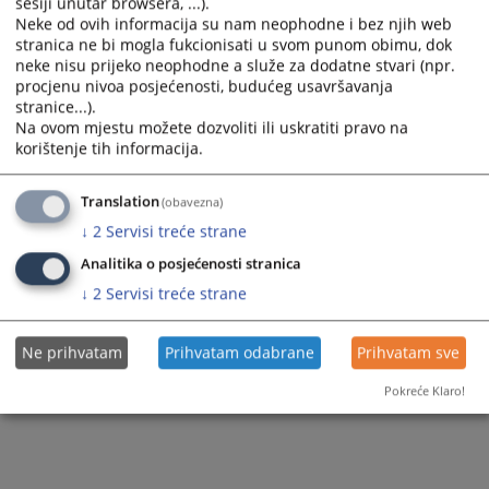
Znate lozinku?
sesiji unutar browsera, ...).
Neke od ovih informacija su nam neophodne i bez njih web
stranica ne bi mogla fukcionisati u svom punom obimu, dok
neke nisu prijeko neophodne a služe za dodatne stvari (npr.
procjenu nivoa posjećenosti, budućeg usavršavanja
stranice...).
Na ovom mjestu možete dozvoliti ili uskratiti pravo na
korištenje tih informacija.
Translation
(obavezna)
↓
2
Servisi treće strane
Analitika o posjećenosti stranica
↓
2
Servisi treće strane
Ne prihvatam
Prihvatam odabrane
Prihvatam sve
Pokreće Klaro!