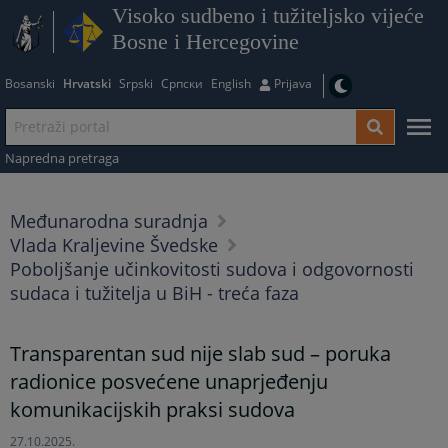
Visoko sudbeno i tužiteljsko vijeće
Bosne i Hercegovine
Bosanski
Hrvatski
Srpski
Српски
English
Prijava
Napredna pretraga
Međunarodna suradnja
Vlada Kraljevine Švedske
Poboljšanje učinkovitosti sudova i odgovornosti
sudaca i tužitelja u BiH - treća faza
Transparentan sud nije slab sud – poruka
radionice posvećene unaprjeđenju
komunikacijskih praksi sudova
27.10.2025.