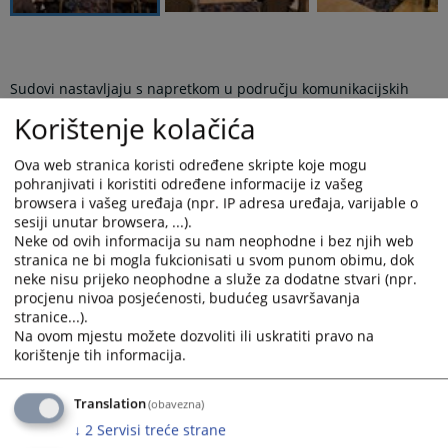
Sudovi nastavljaju s napretkom u području komunikacijskih
aktivnosti, no i dalje postoji prostor za dodatno unaprjeđenje,
Korištenje kolačića
pokazuju rezultati monitoringa koji je Visoko sudbeno i
tužiteljsko vijeće Bosne i Hercegovine provelo u prvoj polovici
Ova web stranica koristi određene skripte koje mogu
2025. godine. Rezultati su predstavljeni tijekom radionice za
pohranjivati i koristiti određene informacije iz vašeg
predstavnike sudova „Unaprjeđenje komunikacijskih praksi
browsera i vašeg uređaja (npr. IP adresa uređaja, varijable o
kroz primjenu Medijskog akcijskog plana“.
sesiji unutar browsera, ...).
Monitoringom su obuhvaćene aktivnosti sudova na web
Neke od ovih informacija su nam neophodne i bez njih web
stranicama, kao i drugi komunikacijski procesi, odnosno razina
stranica ne bi mogla fukcionisati u svom punom obimu, dok
primjene dokumenta Medijski akcijski plan i njegovih
neke nisu prijeko neophodne a služe za dodatne stvari (npr.
procjenu nivoa posjećenosti, budućeg usavršavanja
preporuka u provedbi komunikacijskih aktivnosti.
stranice...).
Podsjetimo, riječ je o zbirci dokumenata koji predstavljaju
Na ovom mjestu možete dozvoliti ili uskratiti pravo na
svojevrsne vodiče za unaprjeđenje suradnje i odnosa s
korištenje tih informacija.
medijima kroz uspostavu sustava planske komunikacije te
korištenje osnovnih komunikacijskih kanala i alata, što je nužno
Translation
(obavezna)
u procesu jačanja transparentnosti i povjerenja javnosti.
↓
2
Servisi treće strane
Radionici, tijekom koje su u središtu bile preporuke Medijskog