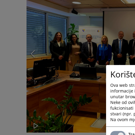
Korišt
Ova web stra
informacije 
unutar brows
Neke od ovi
fukcionisat
stvari (npr.
Na ovom mjes
Tra