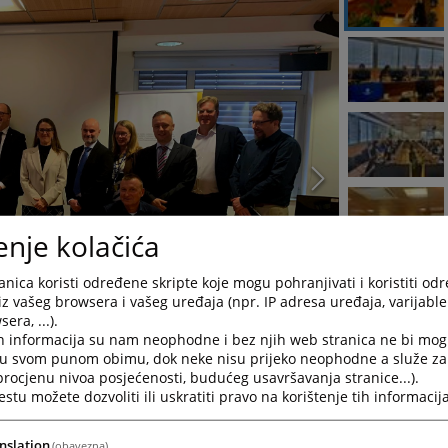
enje kolačića
nica koristi određene skripte koje mogu pohranjivati i koristiti od
iz vašeg browsera i vašeg uređaja (npr. IP adresa uređaja, varijable 
era, ...).
h informacija su nam neophodne i bez njih web stranica ne bi mog
i u svom punom obimu, dok neke nisu prijeko neophodne a služe z
 procjenu nivoa posjećenosti, budućeg usavršavanja stranice...).
tu možete dozvoliti ili uskratiti pravo na korištenje tih informacija
nslation
(obavezna)