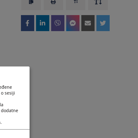
ređene
o sesiji
la
a dodatne
.