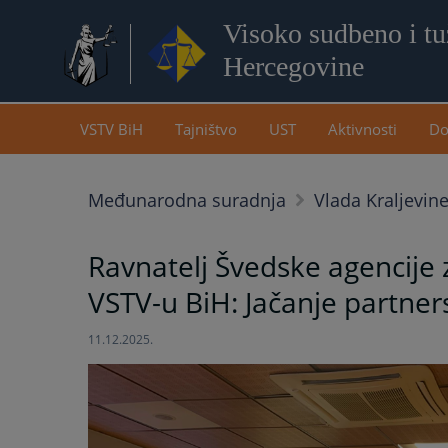
Visoko sudbeno i tuž
Hercegovine
VSTV BiH
Tajništvo
UST
Aktivnosti
Do
Međunarodna suradnja
Vlada Kraljevin
Ravnatelj Švedske agencije z
VSTV-u BiH: Jačanje partne
11.12.2025.