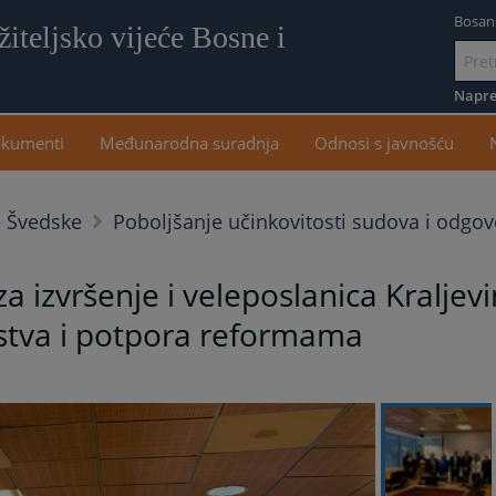
Bosan
iteljsko vijeće Bosne i
Idi
na
Napre
sadr
kumenti
Međunarodna suradnja
Odnosi s javnošću
e Švedske
Poboljšanje učinkovitosti sudova i odgovor
a izvršenje i veleposlanica Kraljev
rstva i potpora reformama