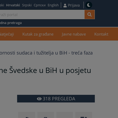
ski
Hrvatski
Srpski
Српски
English
Prijava
dna pretraga
žaj
Natječaji
Kutak za građane
Javne nabave
Kontakt
nosti sudaca i tužitelja u BiH - treća faza
ine Švedske u BiH u posjetu
318
PREGLEDA