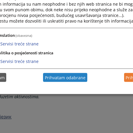
i interesima za suce, tužitelje i članove Vijeća
h informacija su nam neophodne i bez njih web stranica ne bi mog
i u svom punom obimu, dok neke nisu prijeko neophodne a služe z
 izvješća o imovini i interesima
 procjenu nivoa posjećenosti, budućeg usavršavanja stranice...).
tu možete dozvoliti ili uskratiti pravo na korištenje tih informacija
. godinu u Excel formatu
nslation
(obavezna)
Servisi treće strane
litika o posjećenosti stranica
du sa svojim nadležnostima, uspostavio je mehanizam putem kojeg se
soba u vezi s netočnošću navoda u izvješću o imovini i interesima
Servisi treće strane
:
prijava.nepravilnosti@pravosudje.ba
tam
Prihvatam odabrane
Pri
navoda u izvješću u smislu odredbe članka 86c. stavka (2) Zakona o
 dodatni pregled Izvješća. U roku od 60 dana od dana podnošenja,
oduzetim aktivnostima.
језик