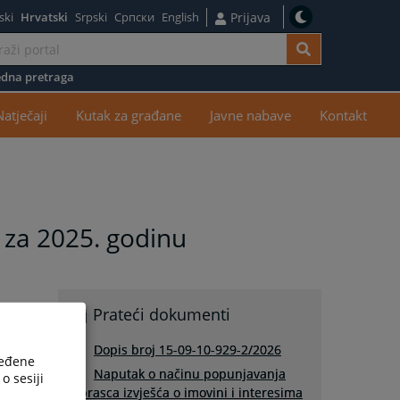
ski
Hrvatski
Srpski
Српски
English
Prijava
dna pretraga
žaj
Natječaji
Kutak za građane
Javne nabave
Kontakt
a za 2025. godinu
Prateći dokumenti
Dopis broj 15-09-10-929-2/2026
ređene
Naputak o načinu popunjavanja
o sesiji
obrasca izvješća o imovini i interesima