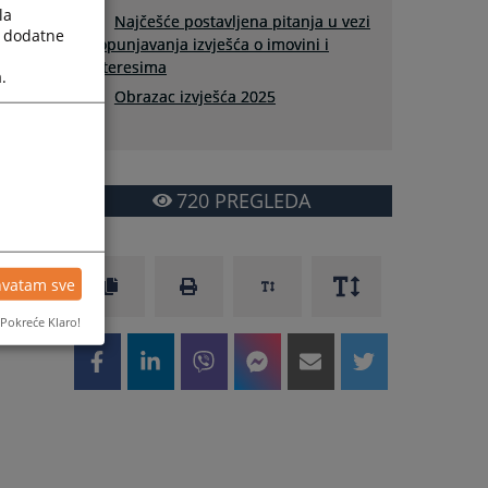
la
Najčešće postavljena pitanja u vezi
a dodatne
popunjavanja izvješća o imovini i
interesima
.
Obrazac izvješća 2025
720
PREGLEDA
hvatam sve
Pokreće Klaro!