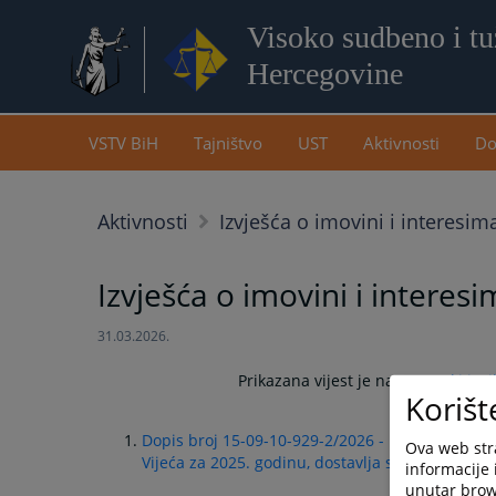
Visoko sudbeno i tuž
Hercegovine
VSTV BiH
Tajništvo
UST
Aktivnosti
Do
Aktivnosti
Izvješća o imovini i interesim
Izvješća o imovini i interesi
31.03.2026.
Prikazana vijest je na:
Hrvatski jezi
Korišt
Dopis broj 15-09-10-929-2/2026 - Poziv za podnoš
Ova web stra
Vijeća za 2025. godinu, dostavlja se
informacije 
unutar brows