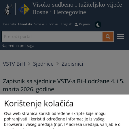
Visoko sudbeno i tužiteljsko vijeće
Bosne i Hercegovine
Bosanski
Hrvatski
Srpski
Српски
English
Prijava
Napredna pretraga
VSTV BiH
Sjednice
Zapisnici
Zapisnik sa sjednice VSTV-a BiH održane 4. i 5.
marta 2026. godine
15.04.2026.
Korištenje kolačića
Ova web stranica koristi određene skripte koje mogu
Zapisnik sa sjednice VSTV-a BiH ODRŽANE 4. i 5. marta 2026.
pohranjivati i koristiti određene informacije iz vašeg
godine
browsera i vašeg uređaja (npr. IP adresa uređaja, varijable o