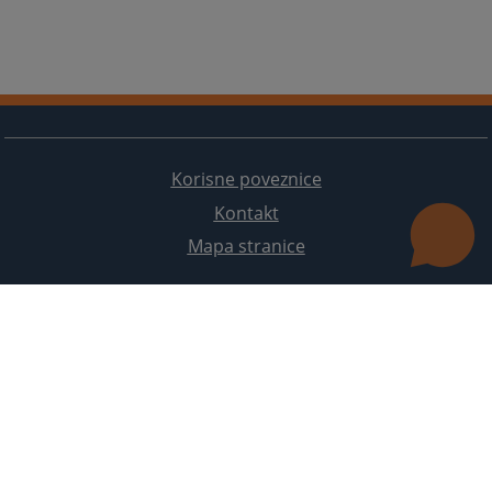
Korisne poveznice
Kontakt
Mapa stranice
Redizajn web stranice je finansirala Evropska unija. Za njen sadržaj isključivo je odgovorno
Visoko sudsko i tužilačko vijeće BiH i ona ne odražava nužno stavove Evropske unije.