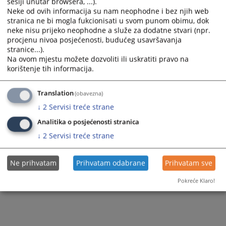
sesiji unutar browsera, ...).
Prikazana vijest je na
:
Hrvatski jezik
Neke od ovih informacija su nam neophodne i bez njih web
159
PREGLEDA
stranica ne bi mogla fukcionisati u svom punom obimu, dok
neke nisu prijeko neophodne a služe za dodatne stvari (npr.
procjenu nivoa posjećenosti, budućeg usavršavanja
stranice...).
Na ovom mjestu možete dozvoliti ili uskratiti pravo na
korištenje tih informacija.
Translation
(obavezna)
↓
2
Servisi treće strane
Analitika o posjećenosti stranica
↓
2
Servisi treće strane
Ne prihvatam
Prihvatam odabrane
Prihvatam sve
Pokreće Klaro!