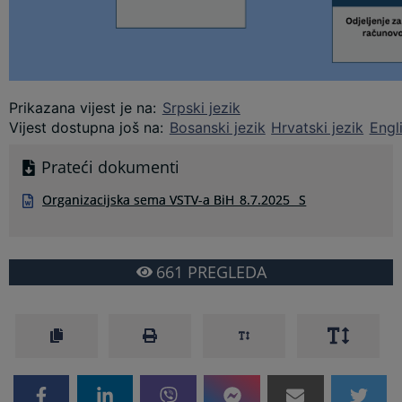
Prikazana vijest je na
:
Srpski jezik
Vijest dostupna još na
:
Bosanski jezik
Hrvatski jezik
Engl
Prateći dokumenti
Organizacijska sema VSTV-a BiH_8.7.2025 _S
661
PREGLEDA