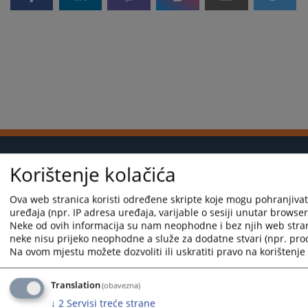
Korištenje kolačića
Korisni linkovi
Ova web stranica koristi određene skripte koje mogu pohranjivati
Kontakt
uređaja (npr. IP adresa uređaja, varijable o sesiji unutar browsera,
Mapa stranice
Neke od ovih informacija su nam neophodne i bez njih web stra
neke nisu prijeko neophodne a služe za dodatne stvari (npr. proc
Na ovom mjestu možete dozvoliti ili uskratiti pravo na korištenje 
Translation
(obavezna)
↓
2
Servisi treće strane
Redizajn web stranice je finansirala Evropska unija. Za njen sadržaj isključivo je odgovorno