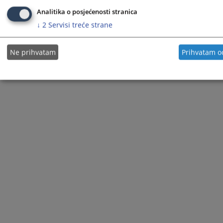
Visoko sudsko i tužilačko vijeće BiH i ona ne odražava nužno stavove Evropske unije.
Analitika o posjećenosti stranica
↓
2
Servisi treće strane
© 2021
Visoki sudski i tužilački savjet
Ne prihvatam
Prihvatam 