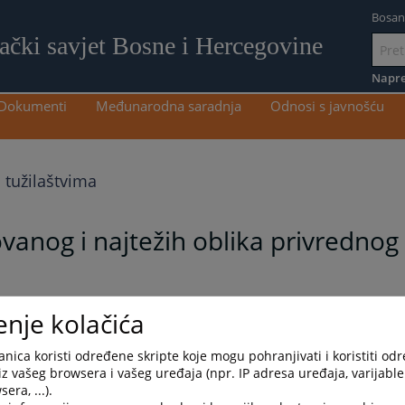
Bosan
lački savjet Bosne i Hercegovine
Idi
na
Napre
sadržaj
Dokumenti
Međunarodna saradnja
Odnosi s javnošću
 tužilaštvima
vanog i najtežih oblika privrednog
enje kolačića
nica koristi određene skripte koje mogu pohranjivati i koristiti od
iz vašeg browsera i vašeg uređaja (npr. IP adresa uređaja, varijable 
era, ...).