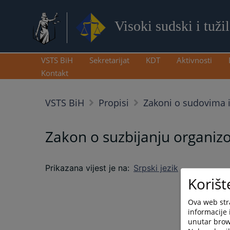
Visoki sudski i tuži
VSTS BiH
Sekretarijat
KDT
Aktivnosti
Kontakt
VSTS BiH
Propisi
Zakoni o sudovima i
Zakon o suzbijanju organizo
Prikazana vijest je na
:
Srpski jezik
Korišt
Ova web stra
informacije 
unutar brows