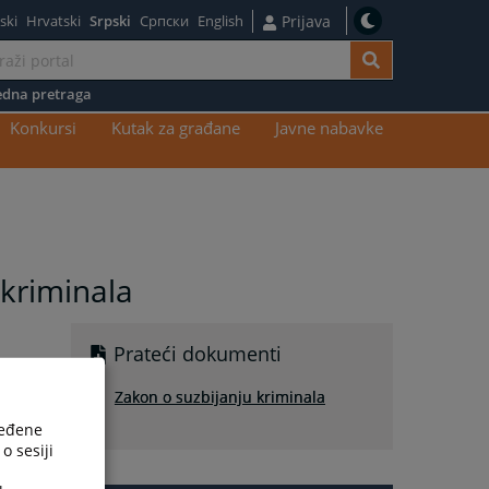
ski
Hrvatski
Srpski
Српски
English
Prijava
dna pretraga
Konkursi
Kutak za građane
Javne nabavke
 kriminala
Prateći dokumenti
Zakon o suzbijanju kriminala
ređene
o sesiji