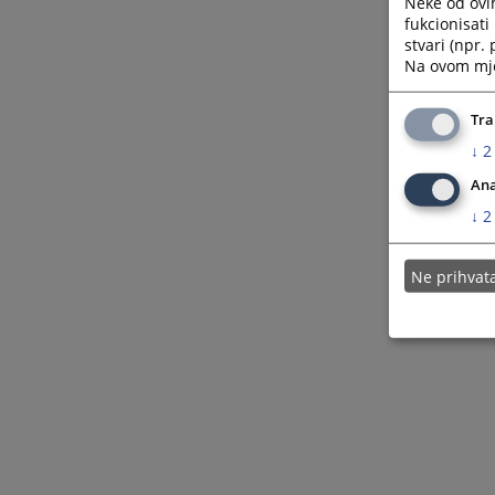
Neke od ovi
fukcionisat
stvari (npr.
Na ovom mjes
Tra
↓
2
Ana
↓
2
Ne prihva