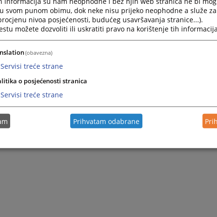
h informacija su nam neophodne i bez njih web stranica ne bi mog
i u svom punom obimu, dok neke nisu prijeko neophodne a služe z
 procjenu nivoa posjećenosti, budućeg usavršavanja stranice...).
tu možete dozvoliti ili uskratiti pravo na korištenje tih informacija
nslation
(obavezna)
Servisi treće strane
litika o posjećenosti stranica
Servisi treće strane
tam
Prihvatam odabrane
Pri