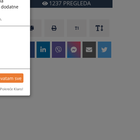
la
1237
PREGLEDA
a dodatne
.
hvatam sve
Pokreće Klaro!